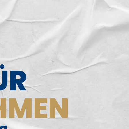
ÜR
EHMEN
ig