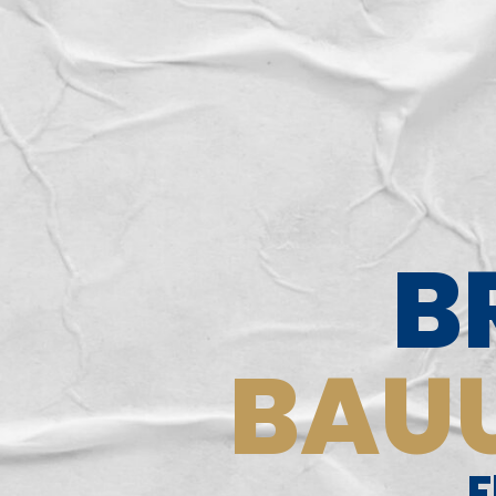
B
BAU­
F