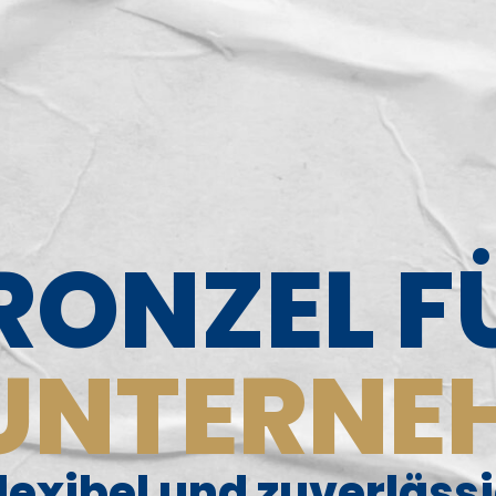
RONZEL F
UNTER­N
lexibel und zuverläss